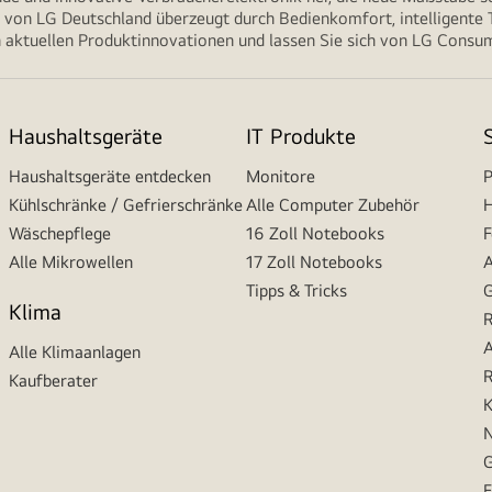
von LG Deutschland überzeugt durch Bedienkomfort, intelligente T
 aktuellen Produktinnovationen und lassen Sie sich von LG Consume
Haushaltsgeräte
IT Produkte
Haushaltsgeräte entdecken
Monitore
P
Kühlschränke / Gefrierschränke
Alle Computer Zubehör
H
Wäschepflege
16 Zoll Notebooks
F
Alle Mikrowellen
17 Zoll Notebooks
A
Tipps & Tricks
G
Klima
R
A
Alle Klimaanlagen
R
Kaufberater
K
N
G