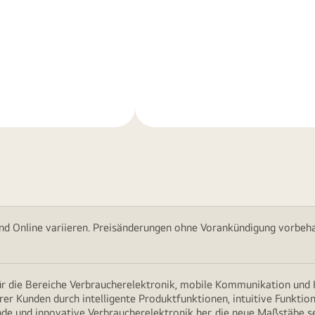
Weitere
nen
Informationen
nd Online variieren. Preisänderungen ohne Vorankündigung vorbehal
für die Bereiche Verbraucherelektronik, mobile Kommunikation un
erer Kunden durch intelligente Produktfunktionen, intuitive Funkti
nde und innovative Verbraucherelektronik her, die neue Maßstäbe s