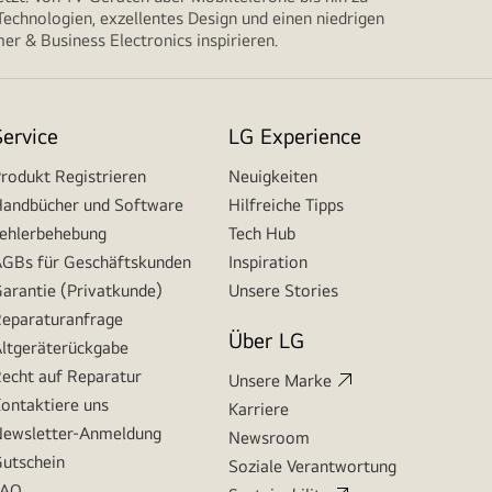
echnologien, exzellentes Design und einen niedrigen
r & Business Electronics inspirieren.
Service
LG Experience
rodukt Registrieren
Neuigkeiten
andbücher und Software
Hilfreiche Tipps
ehlerbehebung
Tech Hub
GBs für Geschäftskunden
Inspiration
arantie (Privatkunde)
Unsere Stories
eparaturanfrage
Über LG
ltgeräterückgabe
echt auf Reparatur
Unsere Marke
ontaktiere uns
Karriere
ewsletter-Anmeldung
Newsroom
utschein
Soziale Verantwortung
FAQ