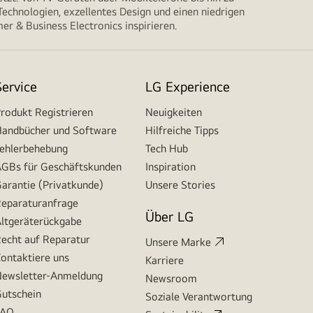
echnologien, exzellentes Design und einen niedrigen
r & Business Electronics inspirieren.
Service
LG Experience
rodukt Registrieren
Neuigkeiten
andbücher und Software
Hilfreiche Tipps
ehlerbehebung
Tech Hub
GBs für Geschäftskunden
Inspiration
arantie (Privatkunde)
Unsere Stories
eparaturanfrage
Über LG
ltgeräterückgabe
echt auf Reparatur
Unsere Marke
ontaktiere uns
Karriere
ewsletter-Anmeldung
Newsroom
utschein
Soziale Verantwortung
FAQ