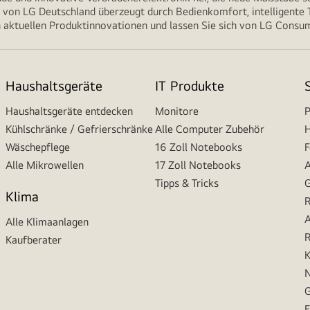
von LG Deutschland überzeugt durch Bedienkomfort, intelligente T
 aktuellen Produktinnovationen und lassen Sie sich von LG Consume
Haushaltsgeräte
IT Produkte
Haushaltsgeräte entdecken
Monitore
P
Kühlschränke / Gefrierschränke
Alle Computer Zubehör
H
Wäschepflege
16 Zoll Notebooks
F
Alle Mikrowellen
17 Zoll Notebooks
A
Tipps & Tricks
G
Klima
R
A
Alle Klimaanlagen
R
Kaufberater
K
N
G