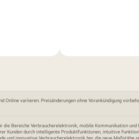
Weitere
nen
Informationen
nd Online variieren. Preisänderungen ohne Vorankündigung vorbehal
für die Bereiche Verbraucherelektronik, mobile Kommunikation un
erer Kunden durch intelligente Produktfunktionen, intuitive Funkti
nde und innovative Verbraucherelektronik her, die neue Maßstäbe s