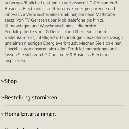
außergewöhnliche Leistung zu verbessern. LG Consumer &
Business Electronics stellt intuitive, energiesparende und
innovative Verbraucherelektronik her, die neue Maßstäbe
setzt. Von TV-Geräten über Mobiltelefone bis hin zu
Klimaanlagen und Waschmaschinen – die breite
Produktpalette von LG Deutschland überzeugt durch
Bedienkomfort, intelligente Technologien, exzellentes Design
und einen niedrigen Energieverbrauch. Machen Sie sich einen
Überblick von unseren aktuellen Produktinnovationen und
lassen Sie sich von LG Consumer & Business Electronics
inspirieren.
Shop
Menü
umschalten
Bestellung stornieren
Menü
umschalten
Home Entertainment
Menü
umschalten