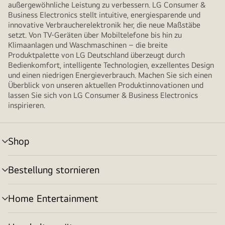
außergewöhnliche Leistung zu verbessern. LG Consumer &
Business Electronics stellt intuitive, energiesparende und
innovative Verbraucherelektronik her, die neue Maßstäbe
setzt. Von TV-Geräten über Mobiltelefone bis hin zu
Klimaanlagen und Waschmaschinen – die breite
Produktpalette von LG Deutschland überzeugt durch
Bedienkomfort, intelligente Technologien, exzellentes Design
und einen niedrigen Energieverbrauch. Machen Sie sich einen
Überblick von unseren aktuellen Produktinnovationen und
lassen Sie sich von LG Consumer & Business Electronics
inspirieren.
Shop
Menü
umschalten
Bestellung stornieren
Menü
umschalten
Home Entertainment
Menü
umschalten