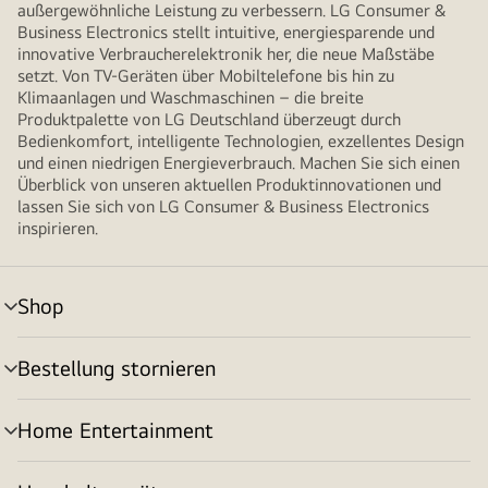
außergewöhnliche Leistung zu verbessern. LG Consumer &
Business Electronics stellt intuitive, energiesparende und
innovative Verbraucherelektronik her, die neue Maßstäbe
setzt. Von TV-Geräten über Mobiltelefone bis hin zu
Klimaanlagen und Waschmaschinen – die breite
Produktpalette von LG Deutschland überzeugt durch
Bedienkomfort, intelligente Technologien, exzellentes Design
und einen niedrigen Energieverbrauch. Machen Sie sich einen
Überblick von unseren aktuellen Produktinnovationen und
lassen Sie sich von LG Consumer & Business Electronics
inspirieren.
Shop
Menü
umschalten
Bestellung stornieren
Menü
umschalten
Home Entertainment
Menü
umschalten