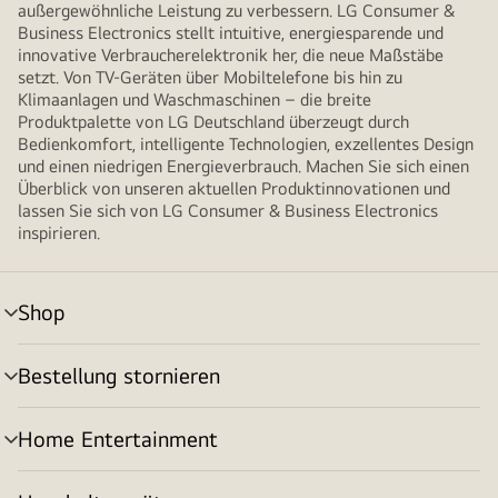
außergewöhnliche Leistung zu verbessern. LG Consumer &
Business Electronics stellt intuitive, energiesparende und
innovative Verbraucherelektronik her, die neue Maßstäbe
setzt. Von TV-Geräten über Mobiltelefone bis hin zu
Klimaanlagen und Waschmaschinen – die breite
Produktpalette von LG Deutschland überzeugt durch
Bedienkomfort, intelligente Technologien, exzellentes Design
und einen niedrigen Energieverbrauch. Machen Sie sich einen
Überblick von unseren aktuellen Produktinnovationen und
lassen Sie sich von LG Consumer & Business Electronics
inspirieren.
Shop
Menü
umschalten
Bestellung stornieren
Menü
umschalten
Home Entertainment
Menü
umschalten