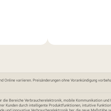
Weitere
nen
Informationen
nd Online variieren. Preisänderungen ohne Vorankündigung vorbehal
für die Bereiche Verbraucherelektronik, mobile Kommunikation un
erer Kunden durch intelligente Produktfunktionen, intuitive Funkti
nde und innovative Verbraucherelektronik her, die neue Maßstäbe s