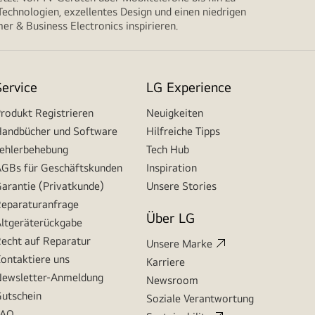
echnologien, exzellentes Design und einen niedrigen
r & Business Electronics inspirieren.
Service
LG Experience
rodukt Registrieren
Neuigkeiten
andbücher und Software
Hilfreiche Tipps
ehlerbehebung
Tech Hub
GBs für Geschäftskunden
Inspiration
arantie (Privatkunde)
Unsere Stories
eparaturanfrage
Über LG
ltgeräterückgabe
echt auf Reparatur
Unsere Marke
ontaktiere uns
Karriere
ewsletter-Anmeldung
Newsroom
utschein
Soziale Verantwortung
FAQ