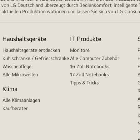
von LG Deutschland überzeugt durch Bedienkomfort, intelligente T
 aktuellen Produktinnovationen und lassen Sie sich von LG Consume
Haushaltsgeräte
IT Produkte
Haushaltsgeräte entdecken
Monitore
P
Kühlschränke / Gefrierschränke
Alle Computer Zubehör
H
Wäschepflege
16 Zoll Notebooks
F
Alle Mikrowellen
17 Zoll Notebooks
A
Tipps & Tricks
G
Klima
R
A
Alle Klimaanlagen
R
Kaufberater
K
N
G