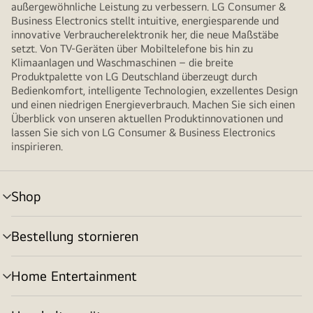
außergewöhnliche Leistung zu verbessern. LG Consumer &
Business Electronics stellt intuitive, energiesparende und
innovative Verbraucherelektronik her, die neue Maßstäbe
setzt. Von TV-Geräten über Mobiltelefone bis hin zu
Klimaanlagen und Waschmaschinen – die breite
Produktpalette von LG Deutschland überzeugt durch
Bedienkomfort, intelligente Technologien, exzellentes Design
und einen niedrigen Energieverbrauch. Machen Sie sich einen
Überblick von unseren aktuellen Produktinnovationen und
lassen Sie sich von LG Consumer & Business Electronics
inspirieren.
Shop
Menü
umschalten
Bestellung stornieren
Menü
umschalten
Home Entertainment
Menü
umschalten