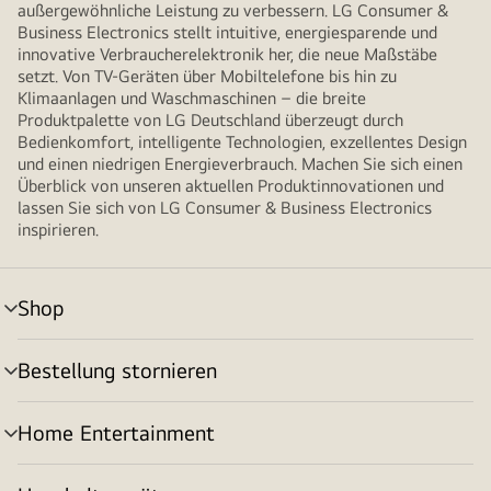
außergewöhnliche Leistung zu verbessern. LG Consumer &
Business Electronics stellt intuitive, energiesparende und
innovative Verbraucherelektronik her, die neue Maßstäbe
setzt. Von TV-Geräten über Mobiltelefone bis hin zu
Klimaanlagen und Waschmaschinen – die breite
Produktpalette von LG Deutschland überzeugt durch
Bedienkomfort, intelligente Technologien, exzellentes Design
und einen niedrigen Energieverbrauch. Machen Sie sich einen
Überblick von unseren aktuellen Produktinnovationen und
lassen Sie sich von LG Consumer & Business Electronics
inspirieren.
Shop
Menü
umschalten
Bestellung stornieren
Menü
umschalten
Home Entertainment
Menü
umschalten