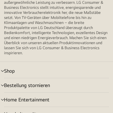
außergewöhnliche Leistung zu verbessern. LG Consumer &
Business Electronics stellt intuitive, energiesparende und
innovative Verbraucherelektronik her, die neue Maßstäbe
setzt. Von TV-Geräten über Mobiltelefone bis hin zu
Klimaanlagen und Waschmaschinen – die breite
Produktpalette von LG Deutschland überzeugt durch
Bedienkomfort, intelligente Technologien, exzellentes Design
und einen niedrigen Energieverbrauch. Machen Sie sich einen
Überblick von unseren aktuellen Produktinnovationen und
lassen Sie sich von LG Consumer & Business Electronics
inspirieren.
Shop
Menü
umschalten
Bestellung stornieren
Menü
umschalten
Home Entertainment
Menü
umschalten