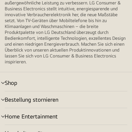
außergewöhnliche Leistung zu verbessern. LG Consumer &
Business Electronics stellt intuitive, energiesparende und
innovative Verbraucherelektronik her, die neue Maßstäbe
setzt. Von TV-Geräten über Mobiltelefone bis hin zu
Klimaanlagen und Waschmaschinen – die breite
Produktpalette von LG Deutschland überzeugt durch
Bedienkomfort, intelligente Technologien, exzellentes Design
und einen niedrigen Energieverbrauch. Machen Sie sich einen
Überblick von unseren aktuellen Produktinnovationen und
lassen Sie sich von LG Consumer & Business Electronics
inspirieren.
Shop
Menü
umschalten
Bestellung stornieren
Menü
umschalten
Home Entertainment
Menü
umschalten