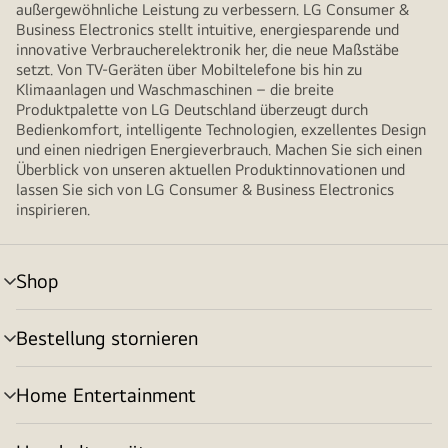
außergewöhnliche Leistung zu verbessern. LG Consumer &
Business Electronics stellt intuitive, energiesparende und
innovative Verbraucherelektronik her, die neue Maßstäbe
setzt. Von TV-Geräten über Mobiltelefone bis hin zu
Klimaanlagen und Waschmaschinen – die breite
Produktpalette von LG Deutschland überzeugt durch
Bedienkomfort, intelligente Technologien, exzellentes Design
und einen niedrigen Energieverbrauch. Machen Sie sich einen
Überblick von unseren aktuellen Produktinnovationen und
lassen Sie sich von LG Consumer & Business Electronics
inspirieren.
Shop
Menü
umschalten
Bestellung stornieren
Menü
umschalten
Home Entertainment
Menü
umschalten