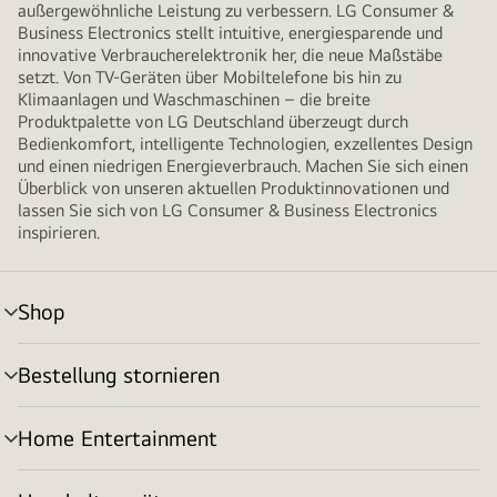
außergewöhnliche Leistung zu verbessern. LG Consumer &
Business Electronics stellt intuitive, energiesparende und
innovative Verbraucherelektronik her, die neue Maßstäbe
setzt. Von TV-Geräten über Mobiltelefone bis hin zu
Klimaanlagen und Waschmaschinen – die breite
Produktpalette von LG Deutschland überzeugt durch
Bedienkomfort, intelligente Technologien, exzellentes Design
und einen niedrigen Energieverbrauch. Machen Sie sich einen
Überblick von unseren aktuellen Produktinnovationen und
lassen Sie sich von LG Consumer & Business Electronics
inspirieren.
Shop
Menü
umschalten
Bestellung stornieren
Menü
umschalten
Home Entertainment
Menü
umschalten