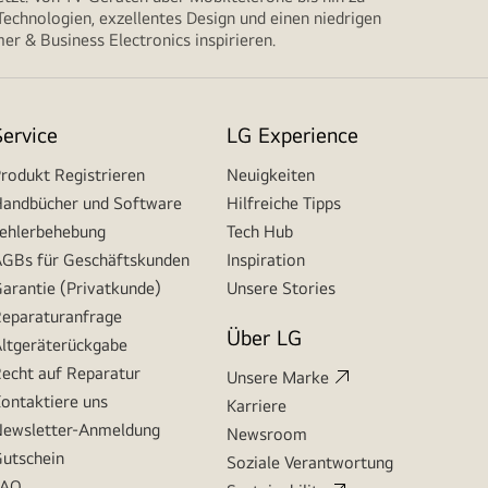
echnologien, exzellentes Design und einen niedrigen
r & Business Electronics inspirieren.
Service
LG Experience
rodukt Registrieren
Neuigkeiten
andbücher und Software
Hilfreiche Tipps
ehlerbehebung
Tech Hub
GBs für Geschäftskunden
Inspiration
arantie (Privatkunde)
Unsere Stories
eparaturanfrage
Über LG
ltgeräterückgabe
echt auf Reparatur
Unsere Marke
ontaktiere uns
Karriere
ewsletter-Anmeldung
Newsroom
utschein
Soziale Verantwortung
FAQ