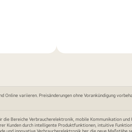
Weitere
nen
Informationen
nd Online variieren. Preisänderungen ohne Vorankündigung vorbehal
für die Bereiche Verbraucherelektronik, mobile Kommunikation un
erer Kunden durch intelligente Produktfunktionen, intuitive Funkti
nde und innovative Verbraucherelektronik her, die neue Maßstäbe s