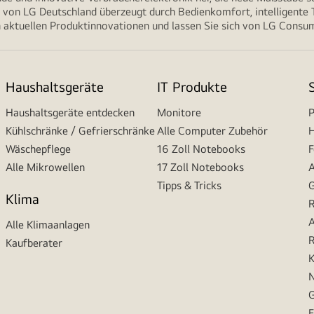
von LG Deutschland überzeugt durch Bedienkomfort, intelligente T
 aktuellen Produktinnovationen und lassen Sie sich von LG Consume
Haushaltsgeräte
IT Produkte
Haushaltsgeräte entdecken
Monitore
P
Kühlschränke / Gefrierschränke
Alle Computer Zubehör
H
Wäschepflege
16 Zoll Notebooks
F
Alle Mikrowellen
17 Zoll Notebooks
A
Tipps & Tricks
G
Klima
R
A
Alle Klimaanlagen
R
Kaufberater
K
N
G