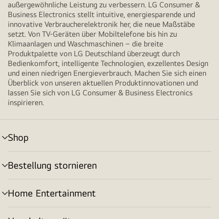
außergewöhnliche Leistung zu verbessern. LG Consumer &
Business Electronics stellt intuitive, energiesparende und
innovative Verbraucherelektronik her, die neue Maßstäbe
setzt. Von TV-Geräten über Mobiltelefone bis hin zu
Klimaanlagen und Waschmaschinen – die breite
Produktpalette von LG Deutschland überzeugt durch
Bedienkomfort, intelligente Technologien, exzellentes Design
und einen niedrigen Energieverbrauch. Machen Sie sich einen
Überblick von unseren aktuellen Produktinnovationen und
lassen Sie sich von LG Consumer & Business Electronics
inspirieren.
Shop
Menü
umschalten
Bestellung stornieren
Menü
umschalten
Home Entertainment
Menü
umschalten