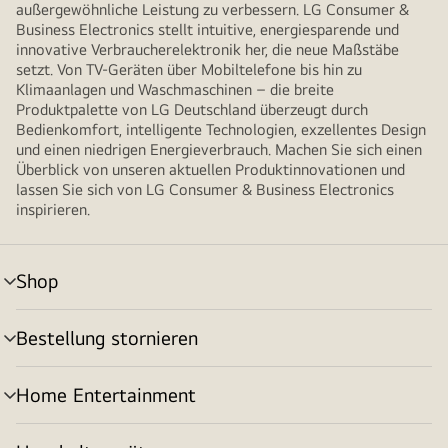
außergewöhnliche Leistung zu verbessern. LG Consumer &
Business Electronics stellt intuitive, energiesparende und
innovative Verbraucherelektronik her, die neue Maßstäbe
setzt. Von TV-Geräten über Mobiltelefone bis hin zu
Klimaanlagen und Waschmaschinen – die breite
Produktpalette von LG Deutschland überzeugt durch
Bedienkomfort, intelligente Technologien, exzellentes Design
und einen niedrigen Energieverbrauch. Machen Sie sich einen
Überblick von unseren aktuellen Produktinnovationen und
lassen Sie sich von LG Consumer & Business Electronics
inspirieren.
Shop
Menü
umschalten
Bestellung stornieren
Menü
umschalten
Home Entertainment
Menü
umschalten