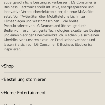
außergewöhnliche Leistung zu verbessern. LG Consumer &
Business Electronics stellt intuitive, energiesparende und
innovative Verbraucherelektronik her, die neue Maßstäbe
setzt. Von TV-Geräten über Mobiltelefone bis hin zu
Klimaanlagen und Waschmaschinen – die breite
Produktpalette von LG Deutschland überzeugt durch
Bedienkomfort, intelligente Technologien, exzellentes Design
und einen niedrigen Energieverbrauch. Machen Sie sich einen
Überblick von unseren aktuellen Produktinnovationen und
lassen Sie sich von LG Consumer & Business Electronics
inspirieren.
Shop
Menü
umschalten
Bestellung stornieren
Menü
umschalten
Home Entertainment
Menü
umschalten