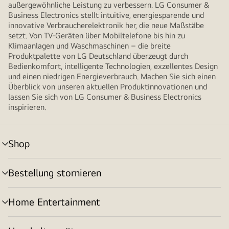
außergewöhnliche Leistung zu verbessern. LG Consumer &
Business Electronics stellt intuitive, energiesparende und
innovative Verbraucherelektronik her, die neue Maßstäbe
setzt. Von TV-Geräten über Mobiltelefone bis hin zu
Klimaanlagen und Waschmaschinen – die breite
Produktpalette von LG Deutschland überzeugt durch
Bedienkomfort, intelligente Technologien, exzellentes Design
und einen niedrigen Energieverbrauch. Machen Sie sich einen
Überblick von unseren aktuellen Produktinnovationen und
lassen Sie sich von LG Consumer & Business Electronics
inspirieren.
Shop
Menü
umschalten
Bestellung stornieren
Menü
umschalten
Home Entertainment
Menü
umschalten