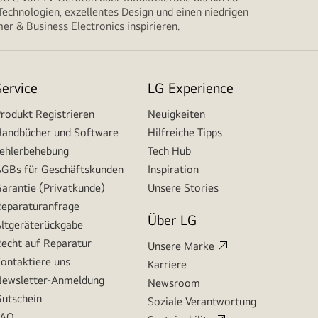
echnologien, exzellentes Design und einen niedrigen
r & Business Electronics inspirieren.
Service
LG Experience
rodukt Registrieren
Neuigkeiten
andbücher und Software
Hilfreiche Tipps
ehlerbehebung
Tech Hub
GBs für Geschäftskunden
Inspiration
arantie (Privatkunde)
Unsere Stories
eparaturanfrage
Über LG
ltgeräterückgabe
echt auf Reparatur
Unsere Marke
ontaktiere uns
Karriere
ewsletter-Anmeldung
Newsroom
utschein
Soziale Verantwortung
FAQ