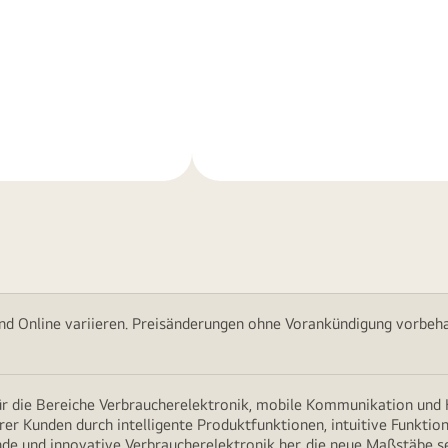
Weitere
nen
Informationen
nd Online variieren. Preisänderungen ohne Vorankündigung vorbehal
für die Bereiche Verbraucherelektronik, mobile Kommunikation un
erer Kunden durch intelligente Produktfunktionen, intuitive Funkti
nde und innovative Verbraucherelektronik her, die neue Maßstäbe s