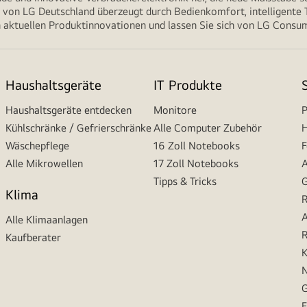
von LG Deutschland überzeugt durch Bedienkomfort, intelligente T
 aktuellen Produktinnovationen und lassen Sie sich von LG Consume
Haushaltsgeräte
IT Produkte
Haushaltsgeräte entdecken
Monitore
P
Kühlschränke / Gefrierschränke
Alle Computer Zubehör
H
Wäschepflege
16 Zoll Notebooks
F
Alle Mikrowellen
17 Zoll Notebooks
A
Tipps & Tricks
G
Klima
R
A
Alle Klimaanlagen
R
Kaufberater
K
N
G