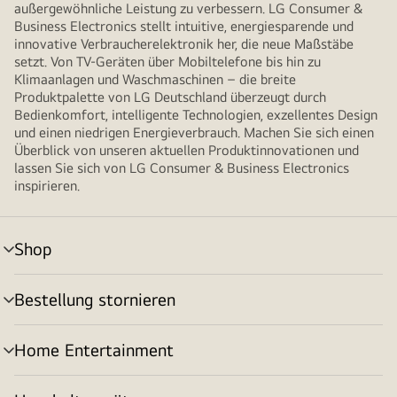
außergewöhnliche Leistung zu verbessern. LG Consumer &
Business Electronics stellt intuitive, energiesparende und
innovative Verbraucherelektronik her, die neue Maßstäbe
setzt. Von TV-Geräten über Mobiltelefone bis hin zu
Klimaanlagen und Waschmaschinen – die breite
Produktpalette von LG Deutschland überzeugt durch
Bedienkomfort, intelligente Technologien, exzellentes Design
und einen niedrigen Energieverbrauch. Machen Sie sich einen
Überblick von unseren aktuellen Produktinnovationen und
lassen Sie sich von LG Consumer & Business Electronics
inspirieren.
Shop
Menü
umschalten
Bestellung stornieren
Menü
umschalten
Home Entertainment
Menü
umschalten