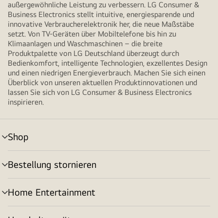
außergewöhnliche Leistung zu verbessern. LG Consumer &
Business Electronics stellt intuitive, energiesparende und
innovative Verbraucherelektronik her, die neue Maßstäbe
setzt. Von TV-Geräten über Mobiltelefone bis hin zu
Klimaanlagen und Waschmaschinen – die breite
Produktpalette von LG Deutschland überzeugt durch
Bedienkomfort, intelligente Technologien, exzellentes Design
und einen niedrigen Energieverbrauch. Machen Sie sich einen
Überblick von unseren aktuellen Produktinnovationen und
lassen Sie sich von LG Consumer & Business Electronics
inspirieren.
Shop
Menü
umschalten
Bestellung stornieren
Menü
umschalten
Home Entertainment
Menü
umschalten