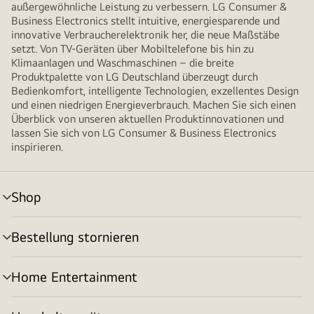
außergewöhnliche Leistung zu verbessern. LG Consumer &
Business Electronics stellt intuitive, energiesparende und
innovative Verbraucherelektronik her, die neue Maßstäbe
setzt. Von TV-Geräten über Mobiltelefone bis hin zu
Klimaanlagen und Waschmaschinen – die breite
Produktpalette von LG Deutschland überzeugt durch
Bedienkomfort, intelligente Technologien, exzellentes Design
und einen niedrigen Energieverbrauch. Machen Sie sich einen
Überblick von unseren aktuellen Produktinnovationen und
lassen Sie sich von LG Consumer & Business Electronics
inspirieren.
Shop
Menü
umschalten
Bestellung stornieren
Menü
umschalten
Home Entertainment
Menü
umschalten