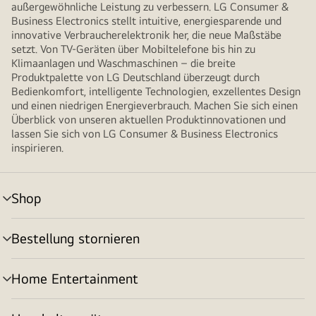
außergewöhnliche Leistung zu verbessern. LG Consumer &
Business Electronics stellt intuitive, energiesparende und
innovative Verbraucherelektronik her, die neue Maßstäbe
setzt. Von TV-Geräten über Mobiltelefone bis hin zu
Klimaanlagen und Waschmaschinen – die breite
Produktpalette von LG Deutschland überzeugt durch
Bedienkomfort, intelligente Technologien, exzellentes Design
und einen niedrigen Energieverbrauch. Machen Sie sich einen
Überblick von unseren aktuellen Produktinnovationen und
lassen Sie sich von LG Consumer & Business Electronics
inspirieren.
Shop
Menü
umschalten
Bestellung stornieren
Menü
umschalten
Home Entertainment
Menü
umschalten