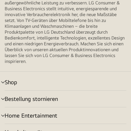
außergewöhnliche Leistung zu verbessern. LG Consumer &
Business Electronics stellt intuitive, energiesparende und
innovative Verbraucherelektronik her, die neue Maßstäbe
setzt. Von TV-Geräten über Mobiltelefone bis hin zu
Klimaanlagen und Waschmaschinen – die breite
Produktpalette von LG Deutschland überzeugt durch
Bedienkomfort, intelligente Technologien, exzellentes Design
und einen niedrigen Energieverbrauch. Machen Sie sich einen
Überblick von unseren aktuellen Produktinnovationen und
lassen Sie sich von LG Consumer & Business Electronics
inspirieren.
Shop
Menü
umschalten
Bestellung stornieren
Menü
umschalten
Home Entertainment
Menü
umschalten