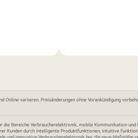
Weitere
nen
Informationen
nd Online variieren. Preisänderungen ohne Vorankündigung vorbehal
für die Bereiche Verbraucherelektronik, mobile Kommunikation un
erer Kunden durch intelligente Produktfunktionen, intuitive Funkti
nde und innovative Verbraucherelektronik her, die neue Maßstäbe s