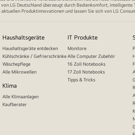
von LG Deutschland überzeugt durch Bedienkomfort, intelligente T
 aktuellen Produktinnovationen und lassen Sie sich von LG Consume
Haushaltsgeräte
IT Produkte
Haushaltsgeräte entdecken
Monitore
P
Kühlschränke / Gefrierschränke
Alle Computer Zubehör
H
Wäschepflege
16 Zoll Notebooks
F
Alle Mikrowellen
17 Zoll Notebooks
A
Tipps & Tricks
G
Klima
R
A
Alle Klimaanlagen
R
Kaufberater
K
N
G