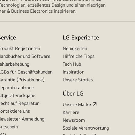
echnologien, exzellentes Design und einen niedrigen
r & Business Electronics inspirieren.
Service
LG Experience
rodukt Registrieren
Neuigkeiten
andbücher und Software
Hilfreiche Tipps
ehlerbehebung
Tech Hub
GBs für Geschäftskunden
Inspiration
arantie (Privatkunde)
Unsere Stories
eparaturanfrage
Über LG
ltgeräterückgabe
echt auf Reparatur
Unsere Marke
ontaktiere uns
Karriere
ewsletter-Anmeldung
Newsroom
utschein
Soziale Verantwortung
FAQ