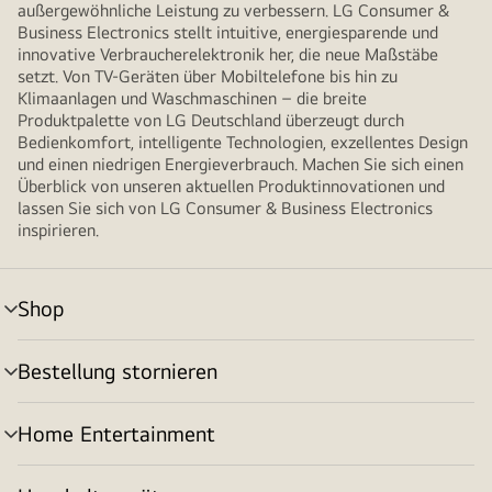
außergewöhnliche Leistung zu verbessern. LG Consumer &
Business Electronics stellt intuitive, energiesparende und
innovative Verbraucherelektronik her, die neue Maßstäbe
setzt. Von TV-Geräten über Mobiltelefone bis hin zu
Klimaanlagen und Waschmaschinen – die breite
Produktpalette von LG Deutschland überzeugt durch
Bedienkomfort, intelligente Technologien, exzellentes Design
und einen niedrigen Energieverbrauch. Machen Sie sich einen
Überblick von unseren aktuellen Produktinnovationen und
lassen Sie sich von LG Consumer & Business Electronics
inspirieren.
Shop
Menü
umschalten
Bestellung stornieren
Menü
umschalten
Home Entertainment
Menü
umschalten