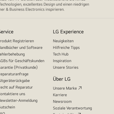
echnologien, exzellentes Design und einen niedrigen
r & Business Electronics inspirieren.
Service
LG Experience
rodukt Registrieren
Neuigkeiten
andbücher und Software
Hilfreiche Tipps
ehlerbehebung
Tech Hub
GBs für Geschäftskunden
Inspiration
arantie (Privatkunde)
Unsere Stories
eparaturanfrage
Über LG
ltgeräterückgabe
echt auf Reparatur
Unsere Marke
ontaktiere uns
Karriere
ewsletter-Anmeldung
Newsroom
utschein
Soziale Verantwortung
FAQ