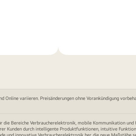
Weitere
nen
Informationen
nd Online variieren. Preisänderungen ohne Vorankündigung vorbehal
für die Bereiche Verbraucherelektronik, mobile Kommunikation un
erer Kunden durch intelligente Produktfunktionen, intuitive Funkti
nde und innovative Verbraucherelektronik her, die neue Maßstäbe s