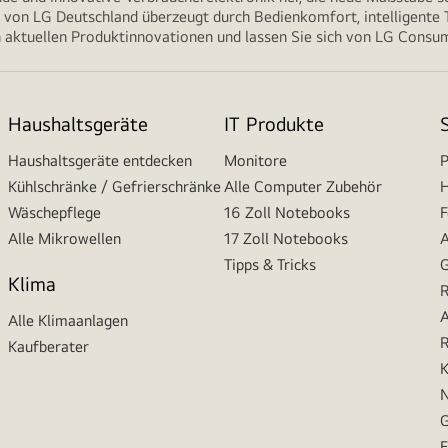
von LG Deutschland überzeugt durch Bedienkomfort, intelligente T
 aktuellen Produktinnovationen und lassen Sie sich von LG Consume
Haushaltsgeräte
IT Produkte
Haushaltsgeräte entdecken
Monitore
P
Kühlschränke / Gefrierschränke
Alle Computer Zubehör
H
Wäschepflege
16 Zoll Notebooks
F
Alle Mikrowellen
17 Zoll Notebooks
A
Tipps & Tricks
G
Klima
R
A
Alle Klimaanlagen
R
Kaufberater
K
N
G