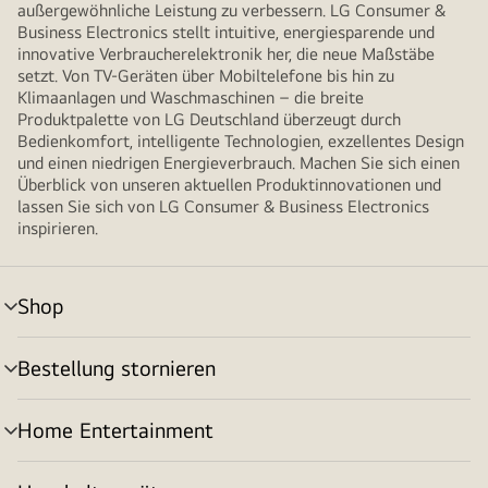
außergewöhnliche Leistung zu verbessern. LG Consumer &
Business Electronics stellt intuitive, energiesparende und
innovative Verbraucherelektronik her, die neue Maßstäbe
setzt. Von TV-Geräten über Mobiltelefone bis hin zu
Klimaanlagen und Waschmaschinen – die breite
Produktpalette von LG Deutschland überzeugt durch
Bedienkomfort, intelligente Technologien, exzellentes Design
und einen niedrigen Energieverbrauch. Machen Sie sich einen
Überblick von unseren aktuellen Produktinnovationen und
lassen Sie sich von LG Consumer & Business Electronics
inspirieren.
Shop
Menü
umschalten
Bestellung stornieren
Menü
umschalten
Home Entertainment
Menü
umschalten