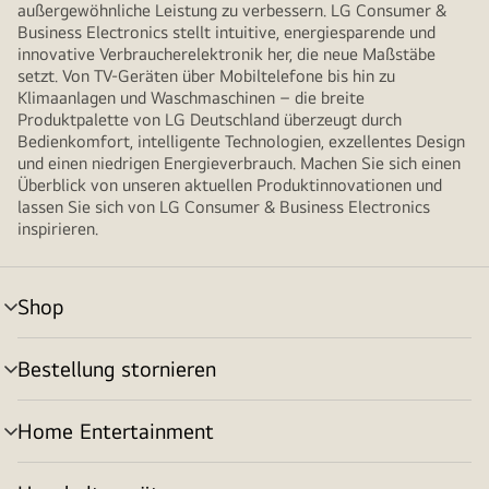
außergewöhnliche Leistung zu verbessern. LG Consumer &
Business Electronics stellt intuitive, energiesparende und
innovative Verbraucherelektronik her, die neue Maßstäbe
setzt. Von TV-Geräten über Mobiltelefone bis hin zu
Klimaanlagen und Waschmaschinen – die breite
Produktpalette von LG Deutschland überzeugt durch
Bedienkomfort, intelligente Technologien, exzellentes Design
und einen niedrigen Energieverbrauch. Machen Sie sich einen
Überblick von unseren aktuellen Produktinnovationen und
lassen Sie sich von LG Consumer & Business Electronics
inspirieren.
Shop
Menü
umschalten
Bestellung stornieren
Menü
umschalten
Home Entertainment
Menü
umschalten