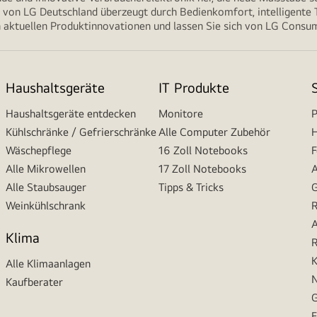
von LG Deutschland überzeugt durch Bedienkomfort, intelligente T
 aktuellen Produktinnovationen und lassen Sie sich von LG Consume
Haushaltsgeräte
IT Produkte
Haushaltsgeräte entdecken
Monitore
P
Kühlschränke / Gefrierschränke
Alle Computer Zubehör
H
Wäschepflege
16 Zoll Notebooks
F
Alle Mikrowellen
17 Zoll Notebooks
A
Alle Staubsauger
Tipps & Tricks
G
Weinkühlschrank
R
A
Klima
R
K
Alle Klimaanlagen
N
Kaufberater
G