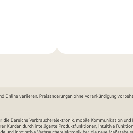
Weitere
nen
Informationen
nd Online variieren. Preisänderungen ohne Vorankündigung vorbehal
für die Bereiche Verbraucherelektronik, mobile Kommunikation un
erer Kunden durch intelligente Produktfunktionen, intuitive Funkti
nde und innovative Verbraucherelektronik her, die neue Maßstäbe s