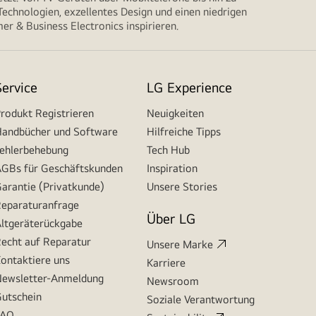
echnologien, exzellentes Design und einen niedrigen
r & Business Electronics inspirieren.
Service
LG Experience
rodukt Registrieren
Neuigkeiten
andbücher und Software
Hilfreiche Tipps
ehlerbehebung
Tech Hub
GBs für Geschäftskunden
Inspiration
arantie (Privatkunde)
Unsere Stories
eparaturanfrage
Über LG
ltgeräterückgabe
echt auf Reparatur
Unsere Marke
ontaktiere uns
Karriere
ewsletter-Anmeldung
Newsroom
utschein
Soziale Verantwortung
FAQ