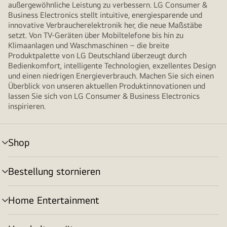
außergewöhnliche Leistung zu verbessern. LG Consumer &
Business Electronics stellt intuitive, energiesparende und
innovative Verbraucherelektronik her, die neue Maßstäbe
setzt. Von TV-Geräten über Mobiltelefone bis hin zu
Klimaanlagen und Waschmaschinen – die breite
Produktpalette von LG Deutschland überzeugt durch
Bedienkomfort, intelligente Technologien, exzellentes Design
und einen niedrigen Energieverbrauch. Machen Sie sich einen
Überblick von unseren aktuellen Produktinnovationen und
lassen Sie sich von LG Consumer & Business Electronics
inspirieren.
Shop
Menü
umschalten
Bestellung stornieren
Menü
umschalten
Home Entertainment
Menü
umschalten