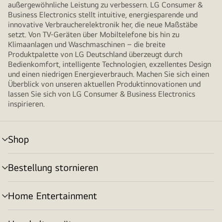
außergewöhnliche Leistung zu verbessern. LG Consumer &
Business Electronics stellt intuitive, energiesparende und
innovative Verbraucherelektronik her, die neue Maßstäbe
setzt. Von TV-Geräten über Mobiltelefone bis hin zu
Klimaanlagen und Waschmaschinen – die breite
Produktpalette von LG Deutschland überzeugt durch
Bedienkomfort, intelligente Technologien, exzellentes Design
und einen niedrigen Energieverbrauch. Machen Sie sich einen
Überblick von unseren aktuellen Produktinnovationen und
lassen Sie sich von LG Consumer & Business Electronics
inspirieren.
Shop
Menü
umschalten
Bestellung stornieren
Menü
umschalten
Home Entertainment
Menü
umschalten