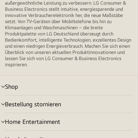
außergewöhnliche Leistung zu verbessern. LG Consumer &
Business Electronics stellt intuitive, energiesparende und
innovative Verbraucherelektronik her, die neue Maßstäbe
setzt. Von TV-Geräten über Mobiltelefone bis hin zu
Klimaanlagen und Waschmaschinen – die breite
Produktpalette von LG Deutschland überzeugt durch
Bedienkomfort, intelligente Technologien, exzellentes Design
und einen niedrigen Energieverbrauch. Machen Sie sich einen
Überblick von unseren aktuellen Produktinnovationen und
lassen Sie sich von LG Consumer & Business Electronics
inspirieren.
Shop
Menü
umschalten
Bestellung stornieren
Menü
umschalten
Home Entertainment
Menü
umschalten