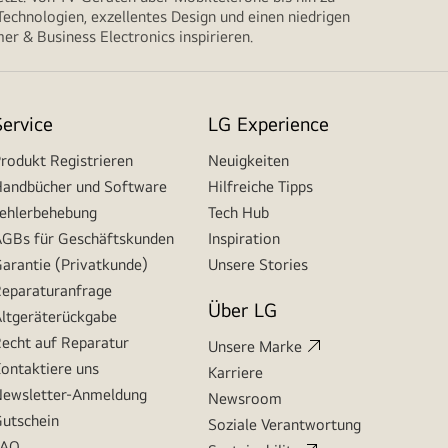
echnologien, exzellentes Design und einen niedrigen
r & Business Electronics inspirieren.
Service
LG Experience
rodukt Registrieren
Neuigkeiten
andbücher und Software
Hilfreiche Tipps
ehlerbehebung
Tech Hub
GBs für Geschäftskunden
Inspiration
arantie (Privatkunde)
Unsere Stories
eparaturanfrage
Über LG
ltgeräterückgabe
echt auf Reparatur
Unsere Marke
ontaktiere uns
Karriere
ewsletter-Anmeldung
Newsroom
utschein
Soziale Verantwortung
FAQ