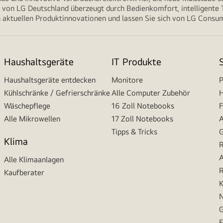
von LG Deutschland überzeugt durch Bedienkomfort, intelligente T
 aktuellen Produktinnovationen und lassen Sie sich von LG Consume
Haushaltsgeräte
IT Produkte
Haushaltsgeräte entdecken
Monitore
P
Kühlschränke / Gefrierschränke
Alle Computer Zubehör
H
Wäschepflege
16 Zoll Notebooks
F
Alle Mikrowellen
17 Zoll Notebooks
A
Tipps & Tricks
G
Klima
R
A
Alle Klimaanlagen
R
Kaufberater
K
N
G