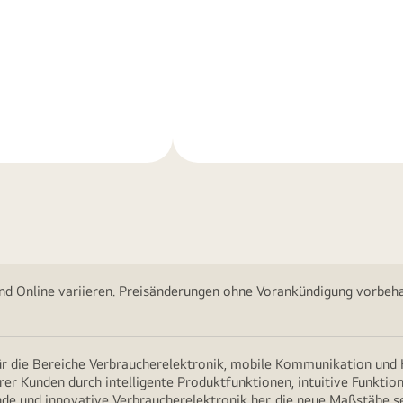
Weitere
nen
Informationen
nd Online variieren. Preisänderungen ohne Vorankündigung vorbehal
für die Bereiche Verbraucherelektronik, mobile Kommunikation un
erer Kunden durch intelligente Produktfunktionen, intuitive Funkti
nde und innovative Verbraucherelektronik her, die neue Maßstäbe s