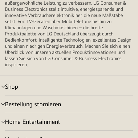
außergewöhnliche Leistung zu verbessern. LG Consumer &
Business Electronics stellt intuitive, energiesparende und
innovative Verbraucherelektronik her, die neue Maßstäbe
setzt. Von TV-Geräten über Mobiltelefone bis hin zu
Klimaanlagen und Waschmaschinen – die breite
Produktpalette von LG Deutschland überzeugt durch
Bedienkomfort, intelligente Technologien, exzellentes Design
und einen niedrigen Energieverbrauch. Machen Sie sich einen
Überblick von unseren aktuellen Produktinnovationen und
lassen Sie sich von LG Consumer & Business Electronics
inspirieren.
Shop
Menü
umschalten
Bestellung stornieren
Menü
umschalten
Home Entertainment
Menü
umschalten