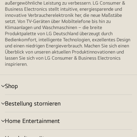
außergewöhnliche Leistung zu verbessern. LG Consumer &
Business Electronics stellt intuitive, energiesparende und
innovative Verbraucherelektronik her, die neue Maßstäbe
setzt. Von TV-Geräten über Mobiltelefone bis hin zu
Klimaanlagen und Waschmaschinen – die breite
Produktpalette von LG Deutschland überzeugt durch
Bedienkomfort, intelligente Technologien, exzellentes Design
und einen niedrigen Energieverbrauch. Machen Sie sich einen
Überblick von unseren aktuellen Produktinnovationen und
lassen Sie sich von LG Consumer & Business Electronics
inspirieren.
Shop
Menü
umschalten
Bestellung stornieren
Menü
umschalten
Home Entertainment
Menü
umschalten