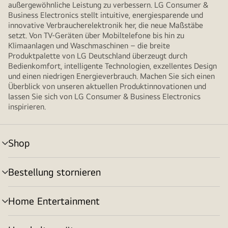
außergewöhnliche Leistung zu verbessern. LG Consumer &
Business Electronics stellt intuitive, energiesparende und
innovative Verbraucherelektronik her, die neue Maßstäbe
setzt. Von TV-Geräten über Mobiltelefone bis hin zu
Klimaanlagen und Waschmaschinen – die breite
Produktpalette von LG Deutschland überzeugt durch
Bedienkomfort, intelligente Technologien, exzellentes Design
und einen niedrigen Energieverbrauch. Machen Sie sich einen
Überblick von unseren aktuellen Produktinnovationen und
lassen Sie sich von LG Consumer & Business Electronics
inspirieren.
Shop
Menü
umschalten
Bestellung stornieren
Menü
umschalten
Home Entertainment
Menü
umschalten