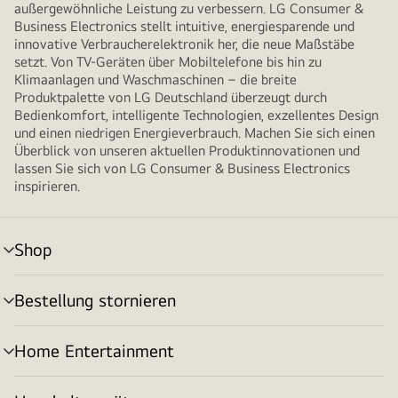
außergewöhnliche Leistung zu verbessern. LG Consumer &
Business Electronics stellt intuitive, energiesparende und
innovative Verbraucherelektronik her, die neue Maßstäbe
setzt. Von TV-Geräten über Mobiltelefone bis hin zu
Klimaanlagen und Waschmaschinen – die breite
Produktpalette von LG Deutschland überzeugt durch
Bedienkomfort, intelligente Technologien, exzellentes Design
und einen niedrigen Energieverbrauch. Machen Sie sich einen
Überblick von unseren aktuellen Produktinnovationen und
lassen Sie sich von LG Consumer & Business Electronics
inspirieren.
Shop
Menü
umschalten
Bestellung stornieren
Menü
umschalten
Home Entertainment
Menü
umschalten