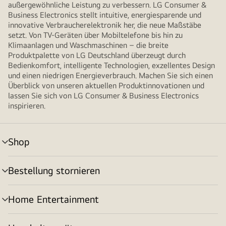
außergewöhnliche Leistung zu verbessern. LG Consumer &
Business Electronics stellt intuitive, energiesparende und
innovative Verbraucherelektronik her, die neue Maßstäbe
setzt. Von TV-Geräten über Mobiltelefone bis hin zu
Klimaanlagen und Waschmaschinen – die breite
Produktpalette von LG Deutschland überzeugt durch
Bedienkomfort, intelligente Technologien, exzellentes Design
und einen niedrigen Energieverbrauch. Machen Sie sich einen
Überblick von unseren aktuellen Produktinnovationen und
lassen Sie sich von LG Consumer & Business Electronics
inspirieren.
Shop
Menü
umschalten
Bestellung stornieren
Menü
umschalten
Home Entertainment
Menü
umschalten