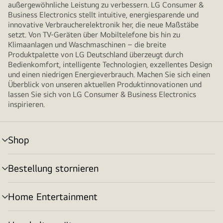
außergewöhnliche Leistung zu verbessern. LG Consumer &
Business Electronics stellt intuitive, energiesparende und
innovative Verbraucherelektronik her, die neue Maßstäbe
setzt. Von TV-Geräten über Mobiltelefone bis hin zu
Klimaanlagen und Waschmaschinen – die breite
Produktpalette von LG Deutschland überzeugt durch
Bedienkomfort, intelligente Technologien, exzellentes Design
und einen niedrigen Energieverbrauch. Machen Sie sich einen
Überblick von unseren aktuellen Produktinnovationen und
lassen Sie sich von LG Consumer & Business Electronics
inspirieren.
Shop
Menü
umschalten
Bestellung stornieren
Menü
umschalten
Home Entertainment
Menü
umschalten