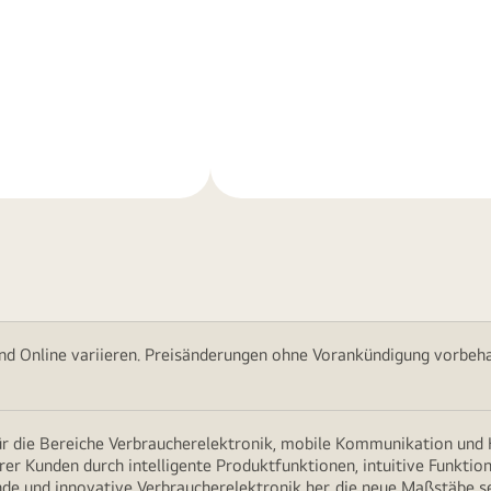
Weitere
nen
Informationen
nd Online variieren. Preisänderungen ohne Vorankündigung vorbehal
für die Bereiche Verbraucherelektronik, mobile Kommunikation un
erer Kunden durch intelligente Produktfunktionen, intuitive Funkti
nde und innovative Verbraucherelektronik her, die neue Maßstäbe s