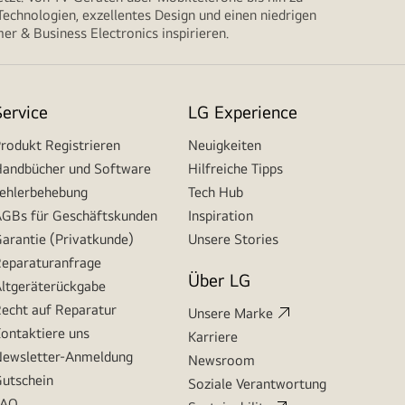
echnologien, exzellentes Design und einen niedrigen
r & Business Electronics inspirieren.
Service
LG Experience
rodukt Registrieren
Neuigkeiten
andbücher und Software
Hilfreiche Tipps
ehlerbehebung
Tech Hub
GBs für Geschäftskunden
Inspiration
arantie (Privatkunde)
Unsere Stories
eparaturanfrage
Über LG
ltgeräterückgabe
echt auf Reparatur
Unsere Marke
ontaktiere uns
Karriere
ewsletter-Anmeldung
Newsroom
utschein
Soziale Verantwortung
FAQ