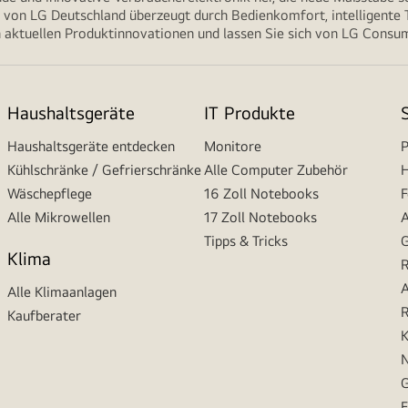
von LG Deutschland überzeugt durch Bedienkomfort, intelligente T
 aktuellen Produktinnovationen und lassen Sie sich von LG Consume
Haushaltsgeräte
IT Produkte
Haushaltsgeräte entdecken
Monitore
P
Kühlschränke / Gefrierschränke
Alle Computer Zubehör
H
Wäschepflege
16 Zoll Notebooks
F
Alle Mikrowellen
17 Zoll Notebooks
A
Tipps & Tricks
G
Klima
R
A
Alle Klimaanlagen
R
Kaufberater
K
N
G