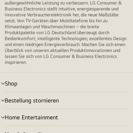
außergewöhnliche Leistung zu verbessern. LG Consumer &
Business Electronics stellt intuitive, energiesparende und
innovative Verbraucherelektronik her, die neue Maßstäbe
setzt. Von TV-Geräten über Mobiltelefone bis hin zu
Klimaanlagen und Waschmaschinen – die breite
Produktpalette von LG Deutschland überzeugt durch
Bedienkomfort, intelligente Technologien, exzellentes Design
und einen niedrigen Energieverbrauch. Machen Sie sich einen
Überblick von unseren aktuellen Produktinnovationen und
lassen Sie sich von LG Consumer & Business Electronics
inspirieren.
Shop
Menü
umschalten
Bestellung stornieren
Menü
umschalten
Home Entertainment
Menü
umschalten