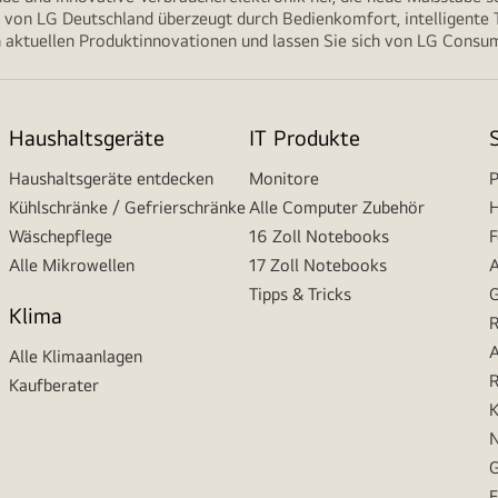
von LG Deutschland überzeugt durch Bedienkomfort, intelligente T
 aktuellen Produktinnovationen und lassen Sie sich von LG Consume
Haushaltsgeräte
IT Produkte
Haushaltsgeräte entdecken
Monitore
P
Kühlschränke / Gefrierschränke
Alle Computer Zubehör
H
Wäschepflege
16 Zoll Notebooks
F
Alle Mikrowellen
17 Zoll Notebooks
A
Tipps & Tricks
G
Klima
R
A
Alle Klimaanlagen
R
Kaufberater
K
N
G