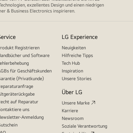
echnologien, exzellentes Design und einen niedrigen
r & Business Electronics inspirieren.
Service
LG Experience
rodukt Registrieren
Neuigkeiten
andbücher und Software
Hilfreiche Tipps
ehlerbehebung
Tech Hub
GBs für Geschäftskunden
Inspiration
arantie (Privatkunde)
Unsere Stories
eparaturanfrage
Über LG
ltgeräterückgabe
echt auf Reparatur
Unsere Marke
ontaktiere uns
Karriere
ewsletter-Anmeldung
Newsroom
utschein
Soziale Verantwortung
FAQ