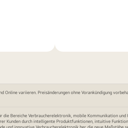
Weitere
nen
Informationen
nd Online variieren. Preisänderungen ohne Vorankündigung vorbehal
für die Bereiche Verbraucherelektronik, mobile Kommunikation un
erer Kunden durch intelligente Produktfunktionen, intuitive Funkti
nde und innovative Verbraucherelektronik her, die neue Maßstäbe s