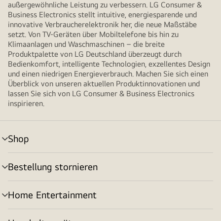
außergewöhnliche Leistung zu verbessern. LG Consumer &
Business Electronics stellt intuitive, energiesparende und
innovative Verbraucherelektronik her, die neue Maßstäbe
setzt. Von TV-Geräten über Mobiltelefone bis hin zu
Klimaanlagen und Waschmaschinen – die breite
Produktpalette von LG Deutschland überzeugt durch
Bedienkomfort, intelligente Technologien, exzellentes Design
und einen niedrigen Energieverbrauch. Machen Sie sich einen
Überblick von unseren aktuellen Produktinnovationen und
lassen Sie sich von LG Consumer & Business Electronics
inspirieren.
Shop
Menü
umschalten
Bestellung stornieren
Menü
umschalten
Home Entertainment
Menü
umschalten