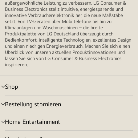
außergewöhnliche Leistung zu verbessern. LG Consumer &
Business Electronics stellt intuitive, energiesparende und
innovative Verbraucherelektronik her, die neue Maßstäbe
setzt. Von TV-Geräten über Mobiltelefone bis hin zu
Klimaanlagen und Waschmaschinen – die breite
Produktpalette von LG Deutschland überzeugt durch
Bedienkomfort, intelligente Technologien, exzellentes Design
und einen niedrigen Energieverbrauch. Machen Sie sich einen
Überblick von unseren aktuellen Produktinnovationen und
lassen Sie sich von LG Consumer & Business Electronics
inspirieren.
Shop
Menü
umschalten
Bestellung stornieren
Menü
umschalten
Home Entertainment
Menü
umschalten