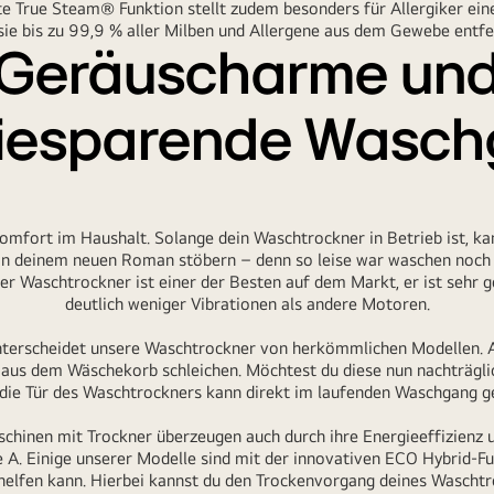
te True Steam® Funktion stellt zudem besonders für Allergiker eine
sie bis zu 99,9 % aller Milben und Allergene aus dem Gewebe entfe
Geräuscharme un
iesparende Wasc
fort im Haushalt. Solange dein Waschtrockner in Betrieb ist, ka
in deinem neuen Roman stöbern – denn so leise war waschen noch ni
r Waschtrockner ist einer der Besten auf dem Markt, er ist sehr 
deutlich weniger Vibrationen als andere Motoren.
terscheidet unsere Waschtrockner von herkömmlichen Modellen. Ab
 aus dem Wäschekorb schleichen. Möchtest du diese nun nachträglic
 die Tür des Waschtrockners kann direkt im laufenden Waschgang g
chinen mit Trockner überzeugen auch durch ihre
Energieeffizienz
u
e A. Einige unserer Modelle sind mit der innovativen ECO Hybrid-Fun
elfen kann. Hierbei kannst du den Trockenvorgang deines Waschtroc