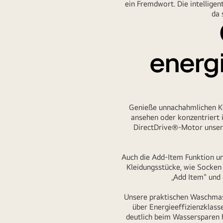
ein Fremdwort. Die intelligen
da 
energ
Genieße unnachahmlichen Kom
ansehen oder konzentriert 
DirectDrive®-Motor unsere
Auch die Add-Item Funktion un
Kleidungsstücke, wie Socken
„Add Item" und
Unsere praktischen Waschmas
über Energieeffizienzklass
deutlich beim Wassersparen h