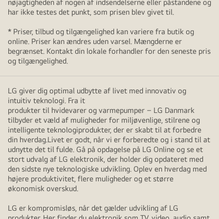
nøjagtigheden af nogen af indsendelserne eller påstandene og
har ikke testes det punkt, som prisen blev givet til.
* Priser, tilbud og tilgængelighed kan variere fra butik og
online. Priser kan ændres uden varsel. Mængderne er
begrænset. Kontakt din lokale forhandler for den seneste pris
og tilgængelighed.
LG giver dig optimal udbytte af livet med innovativ og
intuitiv teknologi. Fra it
produkter til hvidevarer og varmepumper – LG Danmark
tilbyder et væld af muligheder for miljøvenlige, stilrene og
intelligente teknologiprodukter, der er skabt til at forbedre
din hverdag.Livet er godt, når vi er forberedte og i stand til at
udnytte det til fulde. Gå på opdagelse på LG Online og se et
stort udvalg af LG elektronik, der holder dig opdateret med
den sidste nye teknologiske udvikling. Oplev en hverdag med
højere produktivitet, flere muligheder og et større
økonomisk overskud.
LG er kompromisløs, når det gælder udvikling af LG
produkter. Her finder du elektronik som TV, video, audio samt