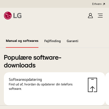
Erhverv
Log
Åbn
ind
menu
Manual og softwares
Fejlfinding
Garanti
Populære software-
downloads
Softwareopdatering
Find ud af, hvordan du opdaterer din telefons
software.