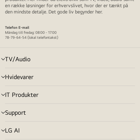
en række løsninger for erhvervslivet, hvor der er tænkt på
den mindste detalje. Det gode liv begynder her.
Telefon
E-mail
Måndag till fredag: 08:00 - 17:00
78-79-64-54 (lokal telefontakst)
TV/Audio
skift
menu
Hvidevarer
skift
menu
IT Produkter
skift
menu
Support
skift
menu
LG AI
skift
menu