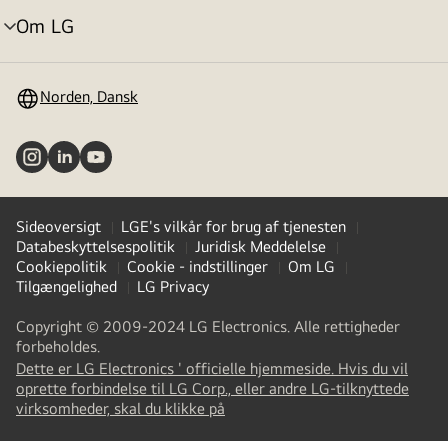
Om LG
skift
menu
Norden, Dansk
Sideoversigt
LGE's vilkår for brug af tjenesten
Databeskyttelsespolitik
Juridisk Meddelelse
Cookiepolitik
Cookie - indstillinger
Om LG
Tilgængelighed
LG Privacy
Copyright © 2009-2024 LG Electronics. Alle rettigheder
forbeholdes.
Dette er LG Electronics ' officielle hjemmeside. Hvis du vil
oprette forbindelse til LG Corp., eller andre LG-tilknyttede
(
opens
virksomheder, skal du klikke på
in
a