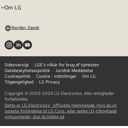
Om LG
skift
menu
Norden, Dansk
Sideoversigt
LGE's vilkår for brug af tjenesten
Databeskyttelsespolitik
Juridisk Meddelelse
Cookiepolitik
Cookie - indstillinger
Om LG
Tilgængelighed
LG Privacy
Copyright © 2009-2024 LG Electronics. Alle rettigheder
forbeholdes.
Dette er LG Electronics ' officielle hjemmeside. Hvis du vil
oprette forbindelse til LG Corp., eller andre LG-tilknyttede
(
opens
virksomheder, skal du klikke på
in
a