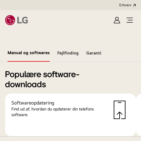
Erhverv
Log
Åbn
ind
menu
Manual og softwares
Fejlfinding
Garanti
Populære software-
downloads
Softwareopdatering
Find ud af, hvordan du opdaterer din telefons
software.