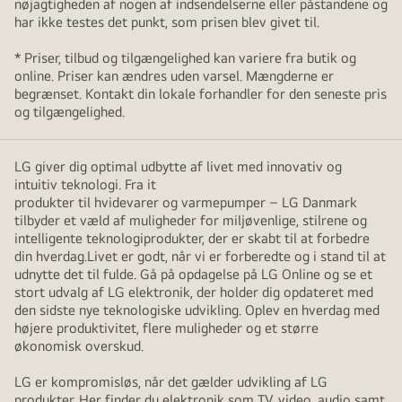
nøjagtigheden af nogen af indsendelserne eller påstandene og
har ikke testes det punkt, som prisen blev givet til.
* Priser, tilbud og tilgængelighed kan variere fra butik og
online. Priser kan ændres uden varsel. Mængderne er
begrænset. Kontakt din lokale forhandler for den seneste pris
og tilgængelighed.
LG giver dig optimal udbytte af livet med innovativ og
intuitiv teknologi. Fra it
produkter til hvidevarer og varmepumper – LG Danmark
tilbyder et væld af muligheder for miljøvenlige, stilrene og
intelligente teknologiprodukter, der er skabt til at forbedre
din hverdag.Livet er godt, når vi er forberedte og i stand til at
udnytte det til fulde. Gå på opdagelse på LG Online og se et
stort udvalg af LG elektronik, der holder dig opdateret med
den sidste nye teknologiske udvikling. Oplev en hverdag med
højere produktivitet, flere muligheder og et større
økonomisk overskud.
LG er kompromisløs, når det gælder udvikling af LG
produkter. Her finder du elektronik som TV, video, audio samt