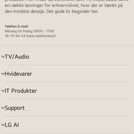
en række løsninger for erhvervslivet, hvor der er tænkt på
den mindste detalje. Det gode liv begynder her.
Telefon
E-mail
Måndag till fredag: 08:00 - 17:00
78-79-64-54 (lokal telefontakst)
TV/Audio
skift
menu
Hvidevarer
skift
menu
IT Produkter
skift
menu
Support
skift
menu
LG AI
skift
menu