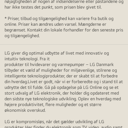
nøjagtigheden af nogen af indsendelserne eller påstandene og
har ikke testes det punkt, som prisen blev givet til.
* Priser, tilbud og tilgængelighed kan variere fra butik og
online. Priser kan ændres uden varsel. Mængderne er
begrænset. Kontakt din lokale forhandler for den seneste pris
og tilgængelighed.
LG giver dig optimal udbytte af livet med innovativ og
intuitiv teknologi. Fra it
produkter til hvidevarer og varmepumper – LG Danmark
tilbyder et væld af muligheder for miljøvenlige, stilrene og
intelligente teknologiprodukter, der er skabt til at forbedre
din hverdag.Livet er godt, når vi er forberedte og i stand til at
udnytte det til fulde. Gå på opdagelse på LG Online og se et
stort udvalg af LG elektronik, der holder dig opdateret med
den sidste nye teknologiske udvikling. Oplev en hverdag med
højere produktivitet, flere muligheder og et større
økonomisk overskud.
LG er kompromisløs, når det gælder udvikling af LG
produkter. Her finder du elektronik som TV, video, audio samt