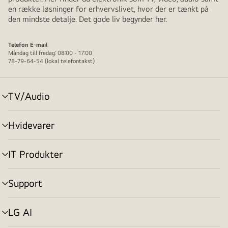
en række løsninger for erhvervslivet, hvor der er tænkt på
den mindste detalje. Det gode liv begynder her.
Telefon
E-mail
Måndag till fredag: 08:00 - 17:00
78-79-64-54 (lokal telefontakst)
TV/Audio
skift
menu
Hvidevarer
skift
menu
IT Produkter
skift
menu
Support
skift
menu
LG AI
skift
menu