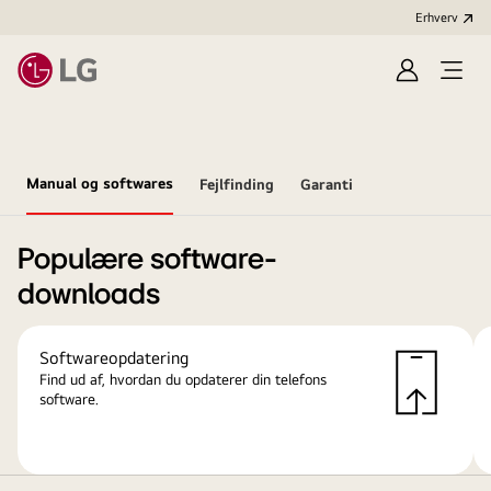
Erhverv
Log
Åbn
ind
menu
Manual og softwares
Fejlfinding
Garanti
Populære software-
downloads
Softwareopdatering
Find ud af, hvordan du opdaterer din telefons
software.