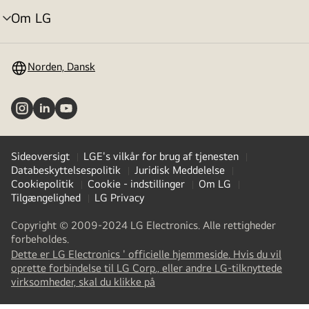
Om LG
skift
menu
Norden, Dansk
Sideoversigt
LGE's vilkår for brug af tjenesten
Databeskyttelsespolitik
Juridisk Meddelelse
Cookiepolitik
Cookie - indstillinger
Om LG
Tilgængelighed
LG Privacy
Copyright © 2009-2024 LG Electronics. Alle rettigheder
forbeholdes.
Dette er LG Electronics ' officielle hjemmeside. Hvis du vil
oprette forbindelse til LG Corp., eller andre LG-tilknyttede
(
opens
virksomheder, skal du klikke på
in
a