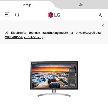
Tarbija
Äri
Menu
Otsi
Minu L
Clo
LG Electronics teenuse kasutustingimuste ja privaatsuspoliitika
muudatused (29/04/2026)