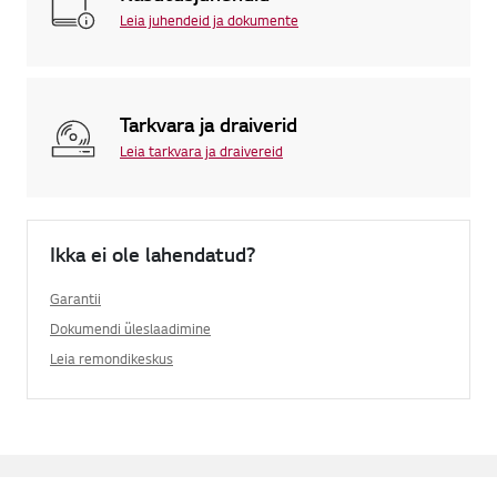
Leia juhendeid ja dokumente
Tarkvara ja draiverid
Leia tarkvara ja draivereid
Ikka ei ole lahendatud?
Garantii
Dokumendi üleslaadimine
Leia remondikeskus