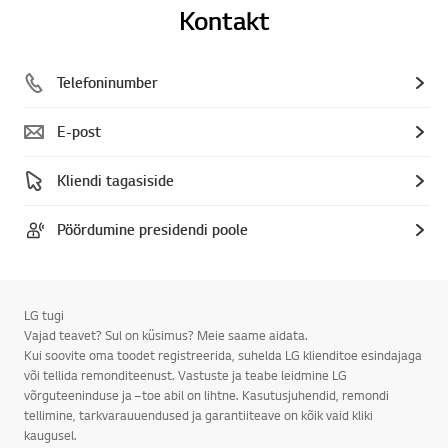
Kontakt
Telefoninumber
E-post
Kliendi tagasiside
Pöördumine presidendi poole
LG tugi
Vajad teavet? Sul on küsimus? Meie saame aidata.
Kui soovite oma toodet registreerida, suhelda LG klienditoe esindajaga
või tellida remonditeenust. Vastuste ja teabe leidmine LG
võrguteeninduse ja –toe abil on lihtne. Kasutusjuhendid, remondi
tellimine, tarkvarauuendused ja garantiiteave on kõik vaid kliki
kaugusel.