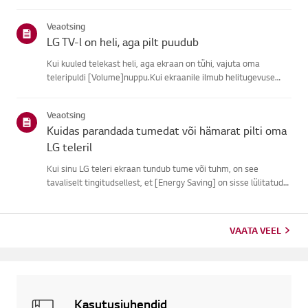
subtiitreid.Tavaliste õhu kaudu ülekannete puhul saad sisse
lülitada subtiitrid oma teleriligipääsetavuse menüüs.Kui
Veaotsing
kasutad ...
LG TV-l on heli, aga pilt puudub
Kui kuuled telekast heli, aga ekraan on tühi, vajuta oma
teleripuldi [Volume]nuppu.Kui ekraanile ilmub helitugevuse
indikaator, töötab tõenäoliselt su teleriekraan hästi.Probleemi
võib põhjustada välise seadme signaaliprobleem, lahtine ühen...
Veaotsing
Kuidas parandada tumedat või hämarat pilti oma
LG teleril
Kui sinu LG teleri ekraan tundub tume või tuhm, on see
tavaliselt tingitudsellest, et [Energy Saving] on sisse lülitatud
või [Pildirežiim] pole õigestiseatud.Kasuta pulti, et määrata
[Energiasäästu samm] [Väljas], seejärel muuta[Pildirežiim...
VAATA VEEL
Kasutusjuhendid