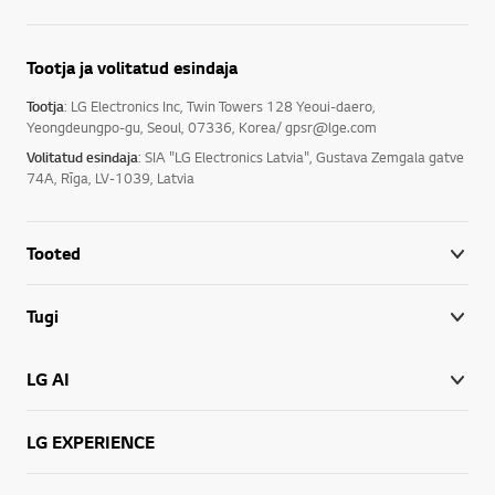
Tootja ja volitatud esindaja
Tootja
: LG Electronics Inc, Twin Towers 128 Yeoui-daero,
Yeongdeungpo-gu, Seoul, 07336, Korea/ gpsr@lge.com
Volitatud esindaja
: SIA "LG Electronics Latvia", Gustava Zemgala gatve
74A, Rīga, LV-1039, Latvia
Tooted
Tugi
LG AI
LG EXPERIENCE