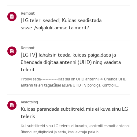
leidmisel vali oma LG toode alljärgnevatest kategooriatest.Vali
oma toodeSee juhend on loodud kõigi mudelite jaoks, seega
Remont
võiva...
[LG teleri seaded] Kuidas seadistada
sisse-/väljalülitamise taimerit?
Remont
[LG TV] Tahaksin teada, kuidas paigaldada ja
ühendada digitaalantenni (UHD) ning vaadata
telerit
Proovi seda-----------Kas sul on UHD antenn?➔ Ühenda UHD
antenn teleri tagaküljel asuva UHD TV pordiga.Kontrolli
saadaolevaid piirkondi UHD vastuvõtu osas.Kuidas ühendada
antennPaigalda antenn kohta, kus see saab vastu võtta UHD
Veaotsing
signaali, j...
Kuidas parandada subtiitreid, mis ei kuva sinu LG
teleris
Kui subtiitreid sinu LG teleris ei kuvata, kontrolli esmalt antenni
ühendust,digiboksi ja seda, kas levitaja pakub